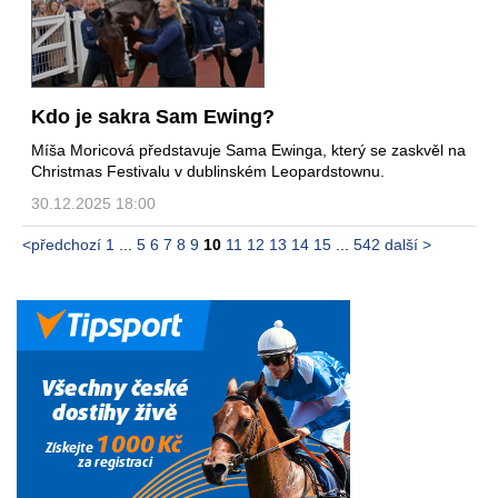
Kdo je sakra Sam Ewing?
Míša Moricová představuje Sama Ewinga, který se zaskvěl na
Christmas Festivalu v dublinském Leopardstownu.
30.12.2025 18:00
<předchozí
1
...
5
6
7
8
9
10
11
12
13
14
15
...
542
další >