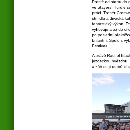
Prostě od startu do 
ve Stayers‘ Hurdle 
práci. Trenér Cromwe
stínidla a divácká k
fantastický výkon. Te
vyhovuje a až do cíl
po poslední překážce,
brilantní. Spolu s v
Festivalu.
A právě Rachel Black
jezdeckou hvězdou. Vě
a kůň se jí odměnil