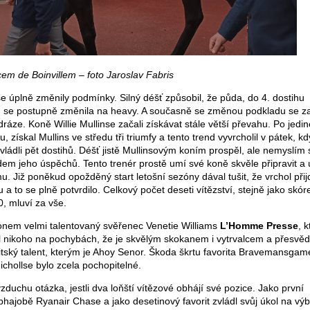
icem de Boinvillem – foto Jaroslav Fabris
e úplně změnily podmínky. Silný déšť způsobil, že půda, do 4. dostihu
, se postupně změnila na heavy. A současně se změnou podkladu se z
dráze. Koně Willie Mullinse začali získávat stále větší převahu. Po jedi
u, získal Mullins ve středu tři triumfy a tento trend vyvrcholil v pátek, kd
vládli pět dostihů. Déšť jistě Mullinsovým koním prospěl, ale nemyslím s
em jeho úspěchů. Tento trenér prostě umí své koně skvěle připravit a
u. Již poněkud opožděný start letošní sezóny dával tušit, že vrchol přij
a to se plně potvrdilo. Celkový počet deseti vítězství, stejně jako skór
0, mluví za vše.
konem velmi talentovaný svěřenec Venetie Williams
L’Homme Presse
, 
 nikoho na pochybách, že je skvělým skokanem i vytrvalcem a přesvěd
britský talent, kterým je Ahoy Senor. Škoda škrtu favorita Bravemansgam
ichollse bylo zcela pochopitelné.
vzduchu otázka, jestli dva loňští vítězové obhájí své pozice. Jako první
hajobě Ryanair Chase a jako desetinový favorit zvládl svůj úkol na vý