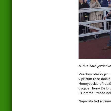
A Plus Tard jezdeck
Všechny otázky jsou
v příštím roce dočk
Honeysuckle při dalš
dvojice Henry De Bro
L’Homme Presse neb
Naprosto teď rozumím