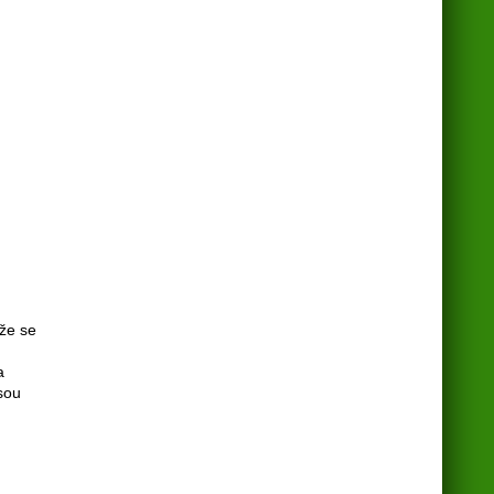
 že se
a
sou