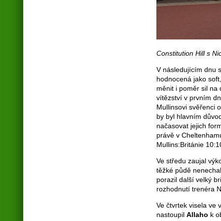
Constitution Hill s N
V následujícím dnu s
hodnocená jako soft
měnit i poměr sil na 
vítězství v prvním dn
Mullinsovi svěřenci o
by byl hlavním důvod
načasovat jejich form
právě v Cheltenhamu 
Mullins:Británie 10:1
Ve středu zaujal vý
těžké půdě nenechal
porazil další velký 
rozhodnutí trenéra N
Ve čtvrtek visela ve 
nastoupil
Allaho
k ob