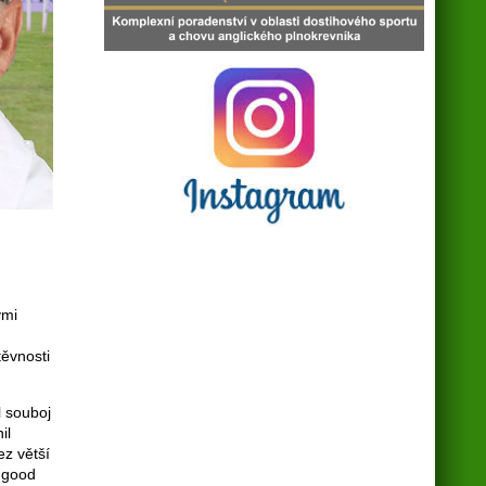
ými
těvnosti
l souboj
il
ez větší
a good