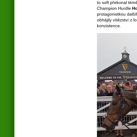
to soft překonal témě
Champion Hurdle
H
protagonistkou dalš
obhájily vítězství z 
konzistence.