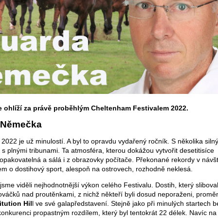
 ohlíží za právě proběhlým Cheltenham Festivalem 2022.
 Němečka
2022 je už minulostí. A byl to opravdu vydařený ročník. S několika siln
s plnými tribunami. Ta atmosféra, kterou dokážou vytvořit desetitisíce
opakovatelná a sálá i z obrazovky počítače. Překonané rekordy v návš
em o dostihový sport, alespoň na ostrovech, rozhodně neklesá.
jsme viděli nejhodnotnější výkon celého Festivalu. Dostih, který slibova
nováčků nad proutěnkami, z nichž někteří byli dosud neporaženi, proměn
tution Hil
l ve své galapředstavení. Stejně jako při minulých startech b
onkurenci propastným rozdílem, který byl tentokrát 22 délek. Navíc n