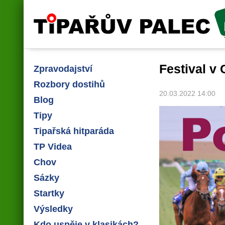
Tipařův palec
Festival v
Zpravodajství
Rozbory dostihů
20.03.2022 14:00
Blog
Tipy
Tipařská hitparáda
TP Videa
Chov
Sázky
Startky
Výsledky
Kdo uspěje v klasikách?