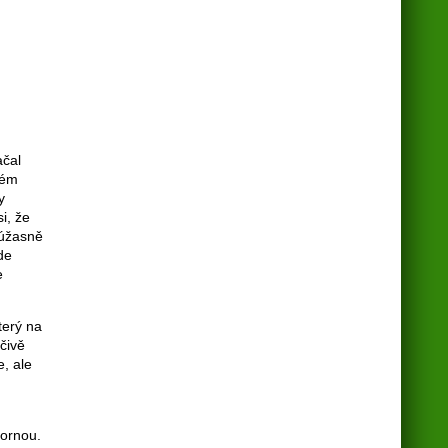
ačal
ném
y
i, že
 úžasně
de
e
který na
čivě
e, ale
bornou.