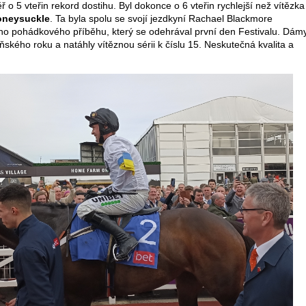
ř o 5 vteřin rekord dostihu. Byl dokonce o 6 vteřin rychlejší než vítězka
oneysuckle
. Ta byla spolu se svojí jezdkyní Rachael Blackmore
ího pohádkového příběhu, který se odehrával první den Festivalu. Dám
loňského roku a natáhly vítěznou sérii k číslu 15. Neskutečná kvalita a