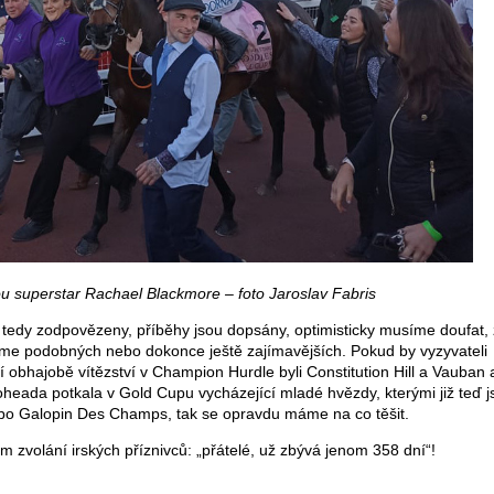
ou superstar Rachael Blackmore – foto Jaroslav Fabris
 tedy zodpovězeny, příběhy jsou dopsány, optimisticky musíme doufat,
áme podobných nebo dokonce ještě zajímavějších. Pokud by vyzyvateli
í obhajobě vítězství v Champion Hurdle byli Constitution Hill a Vauban 
heada potkala v Gold Cupu vycházející mladé hvězdy, kterými již teď j
o Galopin Des Champs, tak se opravdu máme na co těšit.
 zvolání irských příznivců: „přátelé, už zbývá jenom 358 dní“!