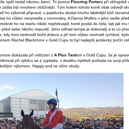
cíle opět nedal nikomu šanci. To pozice
Flooring Porter
a při obhajobě v
se zdála být mnohem obtížnější. Tým kolem tohoto koně však odvedl sk
ll ho výborně připravil, v paddocku dostal trochu labilnější kůň červen
ulisa ho vůbec nevyvedla z rovnováhy. A Danny Mullins v jeho sedle pře
ntokrát ho na startu nikdo nepřekvapil, koně poslal do čela, tak jak mu 
e před sebe nikoho nepustil. Jeho odhad tempa je dokonalý a to co pře
 kdy koni nedovolil bočit doleva a při tom vůbec neztratil rychlost, bylo
ýkonem Rachel Blackmore v Gold Cupu to byl nejlepší jezdecký počin ce
more dokázala při vítězství s
A Plus Tard
em v Gold Cupu, že je opra
rnost při výběru se jí vyplatila, v dostihu trpělivě počkala na svoji příl
 skvělým výkonem. Happy end se vším všudy.