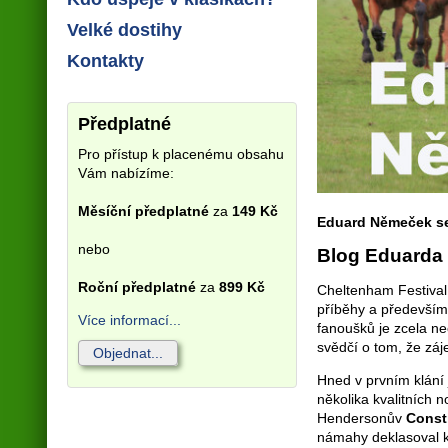
Velké dostihy
Kontakty
Předplatné
Pro přístup k placenému obsahu
Vám nabízíme:
Měsíční předplatné
za
149 Kč
Eduard Němeček se
nebo
Blog Eduarda
Roční předplatné
za
899 Kč
Cheltenham Festival 
příběhy a především 
Více informací...
fanoušků je zcela ne
svědčí o tom, že záj
Objednat...
Hned v prvním klání 
několika kvalitních 
Hendersonův
Consti
námahy deklasoval k