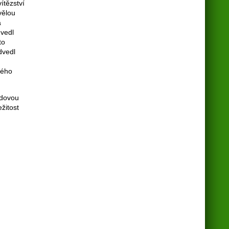
ítězství
vělou
á
dvedl
to
dvedl
lého
vdovou
ežitost