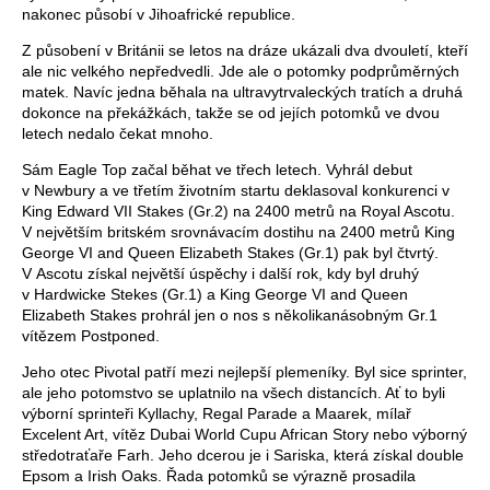
nakonec působí v Jihoafrické republice.
Z působení v Británii se letos na dráze ukázali dva dvouletí, kteří
ale nic velkého nepředvedli. Jde ale o potomky podprůměrných
matek. Navíc jedna běhala na ultravytrvaleckých tratích a druhá
dokonce na překážkách, takže se od jejích potomků ve dvou
letech nedalo čekat mnoho.
Sám Eagle Top začal běhat ve třech letech. Vyhrál debut
v Newbury a ve třetím životním startu deklasoval konkurenci v
King Edward VII Stakes (Gr.2) na 2400 metrů na Royal Ascotu.
V největším britském srovnávacím dostihu na 2400 metrů King
George VI and Queen Elizabeth Stakes (Gr.1) pak byl čtvrtý.
V Ascotu získal největší úspěchy i další rok, kdy byl druhý
v Hardwicke Stekes (Gr.1) a King George VI and Queen
Elizabeth Stakes prohrál jen o nos s několikanásobným Gr.1
vítězem Postponed.
Jeho otec Pivotal patří mezi nejlepší plemeníky. Byl sice sprinter,
ale jeho potomstvo se uplatnilo na všech distancích. Ať to byli
výborní sprinteři Kyllachy, Regal Parade a Maarek, mílař
Excelent Art, vítěz Dubai World Cupu African Story nebo výborný
středotraťaře Farh. Jeho dcerou je i Sariska, která získal double
Epsom a Irish Oaks. Řada potomků se výrazně prosadila