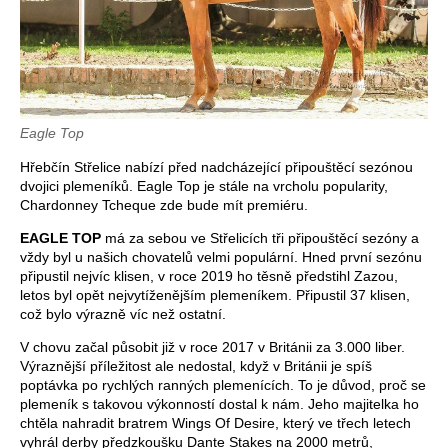
Eagle Top
Hřebčín Střelice nabízí před nadcházející připouštěcí sezónou
dvojici plemeníků. Eagle Top je stále na vrcholu popularity,
Chardonney Tcheque zde bude mít premiéru.
EAGLE TOP
má za sebou ve Střelicích tři připouštěcí sezóny a
vždy byl u našich chovatelů velmi populární. Hned první sezónu
připustil nejvíc klisen, v roce 2019 ho těsně předstihl Zazou,
letos byl opět nejvytíženějším plemeníkem. Připustil 37 klisen,
což bylo výrazně víc než ostatní.
V chovu začal působit již v roce 2017 v Británii za 3.000 liber.
Výraznější příležitost ale nedostal, když v Británii je spíš
poptávka po rychlých ranných plemenících. To je důvod, proč se
plemeník s takovou výkonností dostal k nám. Jeho majitelka ho
chtěla nahradit bratrem Wings Of Desire, který ve třech letech
vyhrál derby předzkoušku Dante Stakes na 2000 metrů,