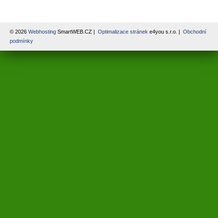
© 2026
Webhosting
SmartWEB.CZ |
Optimalizace stránek
e4you s.r.o. |
Obchodní
podmínky