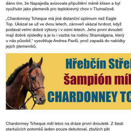
dáno tím, že Napajedla avizovala připuštění méně klisen a byl
využíván jako plemeník pro teplokrevný chov v Tlumačově.
„Chardonney Tcheque má jiné distanční optimum než Eagle
Top. Ukázal se už ve dvou letech, zároveň ukázal tvrdost, když
podával velmi dobré výkony i v osmi letech. Jeho první dvouletí
mají dobré výsledky a je tu i vazba na rodinu Shamalgana, který
u nás působil,“ vysvětluje Andrea Pavlů, proč zapadá do nabídky
jejich plemeníků.
Chardonney Tcheque měl letos na dráze první dvouleté. Z šesti
startujících potomků jeden pouze debutoval, zbylých pět