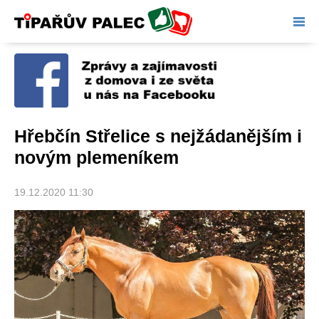
Tipařův palec
Hřebčín Střelice s nejžádanějším i
novým plemeníkem
19.12.2020 11:30