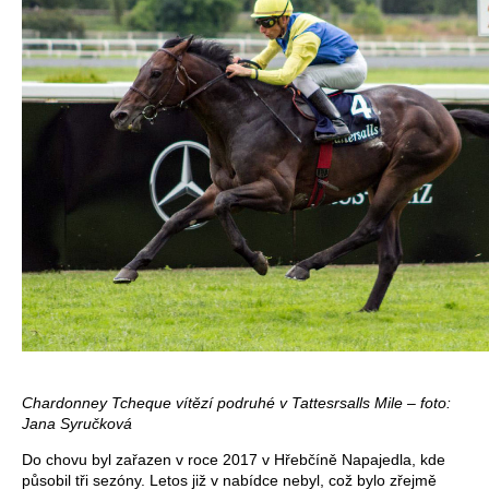
Chardonney Tcheque vítězí podruhé v Tattesrsalls Mile – foto:
Jana Syručková
Do chovu byl zařazen v roce 2017 v Hřebčíně Napajedla, kde
působil tři sezóny. Letos již v nabídce nebyl, což bylo zřejmě