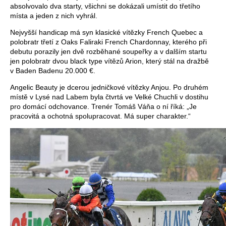
absolvovalo dva starty, všichni se dokázali umístit do třetího
místa a jeden z nich vyhrál.
Nejvyšší handicap má syn klasické vítězky French Quebec a
polobratr třetí z Oaks Faliraki French Chardonnay, kterého při
debutu porazily jen dvě rozběhané soupeřky a v dalším startu
jen polobratr dvou black type vítězů Arion, který stál na dražbě
v Baden Badenu 20.000 €.
Angelic Beauty je dcerou jedničkové vítězky Anjou. Po druhém
místě v Lysé nad Labem byla čtvrtá ve Velké Chuchli v dostihu
pro domácí odchovance. Trenér Tomáš Váňa o ní říká: „Je
pracovitá a ochotná spolupracovat. Má super charakter.“