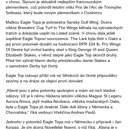
v chovu. Siyouni je aktuálně nejlepším francouzským
plemeníkem, což potvrdil letošní vítěz Prix de l’Arc de Triomphe
Sottsass, který bude novým plemeníkem v Coolomru.
Matkou Eagle Topa je polosestra Sarisky Gull Wing. Dcera
vítěze Breeders' Cup Turf In The Wings běhala na vytrvaleckých
tratích a dokázala uspět na Listed scéně. V chovu dala ještě
úspěšné Eagle Topovi sourozence. The Lark byla třetí v Oaks a
její první potomek dosáhl na hodnocení RPR 104 lb. Pro Wings
Of Desire byl vrchol kariéry start v King George VI and Queen
Elizabeth Stakes, v němž stejně jako Eagle Top skončil druhý.
Před tím vyhrál hlavní derby předzkoušku dante Stakes a
v samotném Derby byl čtvrtý.
Eagle Top vstoupí příští rok ve Střelicích do čtvrté připouštěcí
sezóny a na dráze se objeví první dvouletí.
„Klienti jsou s jeho potomky spokojeni a mám od nich kladné
odezvy. Už je k němu hlášena letošní vítězka Magyar St Legeru
Aurora Amica, jejíž matka Alcobaca, vítězka maďarských Oaks,
byla u Eagle Topa již dvakrát. Dále dvě klisny z Německa a
Chorvatska,“ říká vedoucí hřebčína Andrea Pavlů.
Jednoho z potomků Eagle Topa má v Německu v přípravě i Jan
Korpas. Je jím dcera Novellette Noemi, o níž říká: „Klisna je v