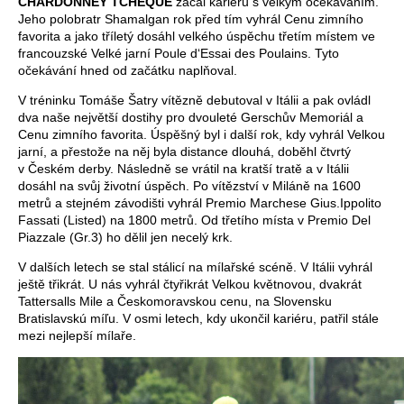
CHARDONNEY TCHEQUE
začal kariéru s velkým očekáváním.
Jeho polobratr Shamalgan rok před tím vyhrál Cenu zimního
favorita a jako tříletý dosáhl velkého úspěchu třetím místem ve
francouzské Velké jarní Poule d‘Essai des Poulains. Tyto
očekávání hned od začátku naplňoval.
V tréninku Tomáše Šatry vítězně debutoval v Itálii a pak ovládl
dva naše největší dostihy pro dvouleté Gerschův Memoriál a
Cenu zimního favorita. Úspěšný byl i další rok, kdy vyhrál Velkou
jarní, a přestože na něj byla distance dlouhá, doběhl čtvrtý
v Českém derby. Následně se vrátil na kratší tratě a v Itálii
dosáhl na svůj životní úspěch. Po vítězství v Miláně na 1600
metrů a stejném závodišti vyhrál Premio Marchese Gius.Ippolito
Fassati (Listed) na 1800 metrů. Od třetího místa v Premio Del
Piazzale (Gr.3) ho dělil jen necelý krk.
V dalších letech se stal stálicí na mílařské scéně. V Itálii vyhrál
ještě třikrát. U nás vyhrál čtyřikrát Velkou květnovou, dvakrát
Tattersalls Mile a Českomoravskou cenu, na Slovensku
Bratislavskú míľu. V osmi letech, kdy ukončil kariéru, patřil stále
mezi nejlepší mílaře.