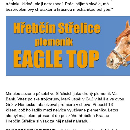
tréninku klidná, nic ji nerozhodí. Práci přijímá skvěle, má
bezproblémový charakter a krásnou mechanikou pohybu.“
Minulou sezónu působil ve Střelicích jako druhý plemeník Va
Bank. Vítěz polské trojkoruny, který uspěl v Gr.2 v Itálii a ve dvou
Gr.3 v Německu, absolvoval premiéru v chovu. Připustil 13
klisen, což ho řadilo mezi nejvíce využívané plemeníky. Letos
ale byl majitelem přesunut do polského hřebčína Krasne.
Hřebčín Střelice si však za něj našel náhradu.