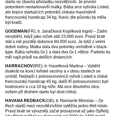
startu se zbavila přívlastku nezvítězivší. Je prvním
potomkem nestartovavší matky. Bába sice vyhrála Listed,
ale trojice startujících potomků získala maximálně
francouzský handicap 34 kg. Navíc dle původu by měla
být kratší.
GOODMAN
(FR), tr. Janáčková Koplíková Ingrid – Zatím
nevyběhl, když jako roček stál 23.000 euro. Pravý bratr
stál o rok později dokonce 60.000 euro. Je totiž z velmi
dobré rodiny. Matka dala dva potomky umístěné v black-
type. Bába vyhrála Gr.1 a dala dva Gr.1 vítěze. Parketu by
měl najít právě na delších distancích.
HARRACHOV
(IRE), tr. Havelková Martina – Vyběhl
dvakrát na konci loňské sezóny a v obou startech se
umístil. Nejlepší z polosourozenců vyhrál Listed a získal
francouzský handicap 45 kg, další tři polosourozenci byli
hodnoceni o cca 10 kg níže. Má sice dlouhého otce,
ovšem při druhém startu byl dost chtivý.
HAVANA REDBACK
(GB), tr. Nieslanik Miroslav – Ze
třech startů mezi nezvítězivšími vytěžila jedno třetí místo.
Pravý bratr se výrazněji začal prosazovat až jako čtyřletý,