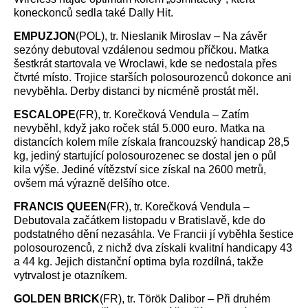
koneckonců sedla také Dally Hit.
EMPUZJON
(POL), tr. Nieslanik Miroslav – Na závěr
sezóny debutoval vzdálenou sedmou příčkou. Matka
šestkrát startovala ve Wroclawi, kde se nedostala přes
čtvrté místo. Trojice starších polosourozenců dokonce ani
nevyběhla. Derby distanci by nicméně prostát měl.
ESCALOPE
(FR), tr. Korečková Vendula – Zatím
nevyběhl, když jako roček stál 5.000 euro. Matka na
distancích kolem míle získala francouzský handicap 28,5
kg, jediný startující polosourozenec se dostal jen o půl
kila výše. Jediné vítězství sice získal na 2600 metrů,
ovšem má výrazně delšího otce.
FRANCIS QUEEN
(FR), tr. Korečková Vendula –
Debutovala začátkem listopadu v Bratislavě, kde do
podstatného dění nezasáhla. Ve Francii jí vyběhla šestice
polosourozenců, z nichž dva získali kvalitní handicapy 43
a 44 kg. Jejich distanční optima byla rozdílná, takže
vytrvalost je otazníkem.
GOLDEN BRICK
(FR), tr. Török Dalibor – Při druhém