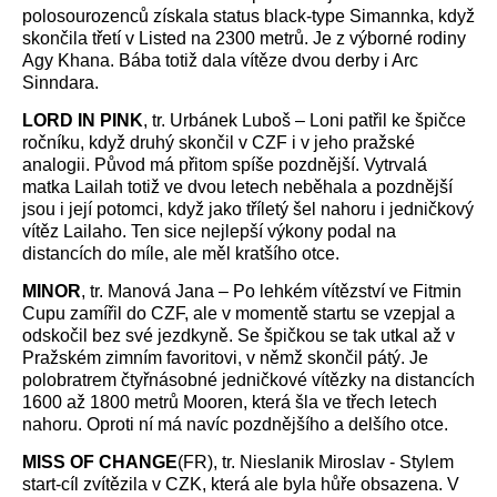
polosourozenců získala status black-type Simannka, když
skončila třetí v Listed na 2300 metrů. Je z výborné rodiny
Agy Khana. Bába totiž dala vítěze dvou derby i Arc
Sinndara.
LORD IN PINK
, tr. Urbánek Luboš – Loni patřil ke špičce
ročníku, když druhý skončil v CZF i v jeho pražské
analogii. Původ má přitom spíše pozdnější. Vytrvalá
matka Lailah totiž ve dvou letech neběhala a pozdnější
jsou i její potomci, když jako tříletý šel nahoru i jedničkový
vítěz Lailaho. Ten sice nejlepší výkony podal na
distancích do míle, ale měl kratšího otce.
MINOR
, tr. Manová Jana – Po lehkém vítězství ve Fitmin
Cupu zamířil do CZF, ale v momentě startu se vzepjal a
odskočil bez své jezdkyně. Se špičkou se tak utkal až v
Pražském zimním favoritovi, v němž skončil pátý. Je
polobratrem čtyřnásobné jedničkové vítězky na distancích
1600 až 1800 metrů Mooren, která šla ve třech letech
nahoru. Oproti ní má navíc pozdnějšího a delšího otce.
MISS OF CHANGE
(FR), tr. Nieslanik Miroslav - Stylem
start-cíl zvítězila v CZK, která ale byla hůře obsazena. V