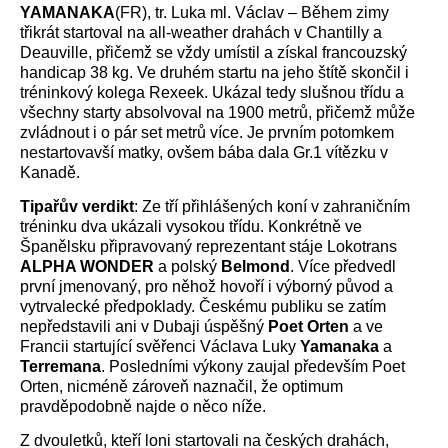
YAMANAKA
(FR), tr. Luka ml. Václav – Během zimy
třikrát startoval na all-weather drahách v Chantilly a
Deauville, přičemž se vždy umístil a získal francouzský
handicap 38 kg. Ve druhém startu na jeho štítě skončil i
tréninkový kolega Rexeek. Ukázal tedy slušnou třídu a
všechny starty absolvoval na 1900 metrů, přičemž může
zvládnout i o pár set metrů více. Je prvním potomkem
nestartovavší matky, ovšem bába dala Gr.1 vítězku v
Kanadě.
Tipařův verdikt
: Ze tří přihlášených koní v zahraničním
tréninku dva ukázali vysokou třídu. Konkrétně ve
Španělsku připravovaný reprezentant stáje Lokotrans
ALPHA WONDER
a polský
Belmond
. Více předvedl
první jmenovaný, pro něhož hovoří i výborný původ a
vytrvalecké předpoklady. Českému publiku se zatím
nepředstavili ani v Dubaji úspěšný
Poet Orten
a ve
Francii startující svěřenci Václava Luky
Yamanaka
a
Terremana
. Posledními výkony zaujal především Poet
Orten, nicméně zároveň naznačil, že optimum
pravděpodobně najde o něco níže.
Z dvouletků, kteří loni startovali na českých drahách,