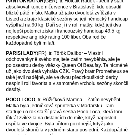
PANTOKRATOR
(GER), tr. Holčák Radek - Jediný start
absolvoval koncem července v Bratislavě, kde obsadil
blízké páté místo. Matka už jako dvouletá zvítězila v
Listed a zkraje klasické sezóny se její německý handicap
vyšplhal na 90 kg. Daří se jí i v roli matky, když její dva
nejlepší potomci získali francouzský handicap 49,5 kg
respektive anglický rating 100 liber. Oba rodiče
každopádně byli mílaři.
PARISI LADY
(FR), tr. Török Dalibor – Vlastní
odchovankyně svého majitele zatím nevyběhla, ale je
polosestrou derby vítězky Queen Of Beaufay. Ta nicméně
už jako dvouletá vyhrála CZK. Pravý bratr Prometheus se
také jevil nadějně, ale ve dvou předzkouškách derby
nesplnil roli favorita a v samotném vrcholu sezóny skončil
desátý.
POCO LOCO
, tr. Růžičková Martina – Zatím nevyběhl.
Matka byla jedničková sprinterka v Maďarsku. Tam
startuje i o rok starší pravá sestra Poco Loca, která loni
třikrát zvítězila na distancích do míle, když naposled
uspěla ve dvojce. Byla přitom pozdnější, když jako
dvouletá skončila v jediném startu poslední. Každopádně