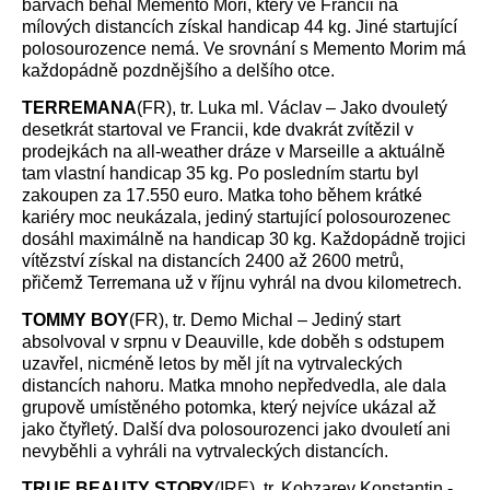
barvách běhal Memento Mori, který ve Francii na
mílových distancích získal handicap 44 kg. Jiné startující
polosourozence nemá. Ve srovnání s Memento Morim má
každopádně pozdnějšího a delšího otce.
TERREMANA
(FR), tr. Luka ml. Václav – Jako dvouletý
desetkrát startoval ve Francii, kde dvakrát zvítězil v
prodejkách na all-weather dráze v Marseille a aktuálně
tam vlastní handicap 35 kg. Po posledním startu byl
zakoupen za 17.550 euro. Matka toho během krátké
kariéry moc neukázala, jediný startující polosourozenec
dosáhl maximálně na handicap 30 kg. Každopádně trojici
vítězství získal na distancích 2400 až 2600 metrů,
přičemž Terremana už v říjnu vyhrál na dvou kilometrech.
TOMMY BOY
(FR), tr. Demo Michal – Jediný start
absolvoval v srpnu v Deauville, kde doběh s odstupem
uzavřel, nicméně letos by měl jít na vytrvaleckých
distancích nahoru. Matka mnoho nepředvedla, ale dala
grupově umístěného potomka, který nejvíce ukázal až
jako čtyřletý. Další dva polosourozenci jako dvouletí ani
nevyběhli a vyhráli na vytrvaleckých distancích.
TRUE BEAUTY STORY
(IRE), tr. Kobzarev Konstantin -