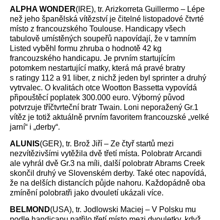
ALPHA WONDER
(IRE), tr. Arizkorreta Guillermo – Lépe
než jeho španělská vítězství je čitelné listopadové čtvrté
místo z francouzského Toulouse. Handicapy všech
tabulově umístěných soupeřů napovídají, že v tamním
Listed vyběhl formu zhruba o hodnotě 42 kg
francouzského handicapu. Je prvním startujícím
potomkem nestartující matky, která má pravé bratry
s ratingy 112 a 91 liber, z nichž jeden byl sprinter a druhý
vytrvalec. O kvalitách otce Wootton Bassetta vypovídá
připouštěcí poplatek 300.000 euro. Výborný původ
potvrzuje tříčtvrteční bratr Twain. Loni neporažený Gr.1
vítěz je totiž aktuálně prvním favoritem francouzské „velké
jarní“ i „derby“.
ALUNIS
(GER), tr. Brož Jiří – Ze čtyř startů mezi
nezvítězivšími vytěžila dvě třetí místa. Polobratr Arcandi
ale vyhrál dvě Gr.3 na míli, další polobratr Abrams Creek
skončil druhý ve Slovenském derby. Také otec napovídá,
že na delších distancích půjde nahoru. Každopádně oba
zmínění polobratři jako dvouletí ukázali více.
BELMOND
(USA), tr. Jodlowski Maciej – V Polsku mu
podle handicapu patřilo třetí místo mezi dvouletky, když