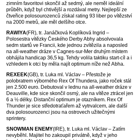
zimním favoritovi skončil až sedmý, ale neměl ideální
průběh, když byl chtivější a rozdával metry. Nejlepší ze
čtveřice polosourozenců získal rating 93 liber po vítězství
na 2000 metrů, ale měl delšího otce.
RAWIYA
(FR), tr. Janáčková Koplíková Ingrid –
Polosestra vítězky Českého Derby Abhy absolvovala
sedm startů ve Francii, kde jednou zvítězila a naposled
na all-weather dráze v Cagnes-sur-Mer druhým místem
obhájila handicap 36,5 kg. Tehdy volila taktiku start-cíl a i
vzhledem k otci by měla najít optimum níže než Abha.
REXEEK
(GB), tr. Luka ml. Václav – Přestože je
polobratrem výborného Rex Of Thundera, jako roček stál
jen 2.500 euro. Debutoval v lednu na all-weather dráze v
Deauville, kde sice skončil osmý, ale na vítěze ztrácel jen
6 a ½ délky. Distanční optimum je otazníkem. Rex Of
Thunder je sice středotraťařem až vytrvalcem, ale další
dva polosourozenci jsou na ostrovech užitečnými
sprintery.
SNOWMAN ENEMY
(IRE), tr. Luka ml. Václav – Zatím
nevyběhl. Majitel ho zakoupil privátně, když v jeho