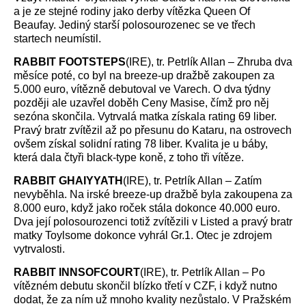
a je ze stejné rodiny jako derby vítězka Queen Of
Beaufay. Jediný starší polosourozenec se ve třech
startech neumístil.
RABBIT FOOTSTEPS
(IRE), tr. Petrlík Allan – Zhruba dva
měsíce poté, co byl na breeze-up dražbě zakoupen za
5.000 euro, vítězně debutoval ve Varech. O dva týdny
později ale uzavřel doběh Ceny Masise, čímž pro něj
sezóna skončila. Vytrvalá matka získala rating 69 liber.
Pravý bratr zvítězil až po přesunu do Kataru, na ostrovech
ovšem získal solidní rating 78 liber. Kvalita je u báby,
která dala čtyři black-type koně, z toho tři vítěze.
RABBIT GHAIYYATH
(IRE), tr. Petrlík Allan – Zatím
nevyběhla. Na irské breeze-up dražbě byla zakoupena za
8.000 euro, když jako roček stála dokonce 40.000 euro.
Dva její polosourozenci totiž zvítězili v Listed a pravý bratr
matky Toylsome dokonce vyhrál Gr.1. Otec je zdrojem
vytrvalosti.
RABBIT INNSOFCOURT
(IRE), tr. Petrlík Allan – Po
vítězném debutu skončil blízko třetí v CZF, i když nutno
dodat, že za ním už mnoho kvality nezůstalo. V Pražském