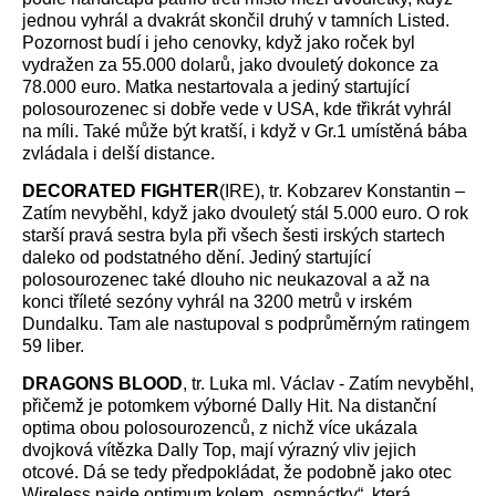
jednou vyhrál a dvakrát skončil druhý v tamních Listed.
Pozornost budí i jeho cenovky, když jako roček byl
vydražen za 55.000 dolarů, jako dvouletý dokonce za
78.000 euro. Matka nestartovala a jediný startující
polosourozenec si dobře vede v USA, kde třikrát vyhrál
na míli. Také může být kratší, i když v Gr.1 umístěná bába
zvládala i delší distance.
DECORATED FIGHTER
(IRE), tr. Kobzarev Konstantin –
Zatím nevyběhl, když jako dvouletý stál 5.000 euro. O rok
starší pravá sestra byla při všech šesti irských startech
daleko od podstatného dění. Jediný startující
polosourozenec také dlouho nic neukazoval a až na
konci tříleté sezóny vyhrál na 3200 metrů v irském
Dundalku. Tam ale nastupoval s podprůměrným ratingem
59 liber.
DRAGONS BLOOD
, tr. Luka ml. Václav - Zatím nevyběhl,
přičemž je potomkem výborné Dally Hit. Na distanční
optima obou polosourozenců, z nichž více ukázala
dvojková vítězka Dally Top, mají výrazný vliv jejich
otcové. Dá se tedy předpokládat, že podobně jako otec
Wireless najde optimum kolem „osmnáctky“, která