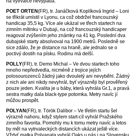
na vytrvalce nevypadá.
POET ORTEN
(FR), tr. Janáčková Koplíková Ingrid – Loni
se třikrát umístil v Lyonu, ca což obdržel francouzský
handicap 35,5 kg. Více ale ukázal ve třech startech na
zimním mítinku v Dubaji, na což francouzský handicaper
reagoval zvýšením jeho známky na 41 kg. Poslední dva
dubajské starty absolvoval na 1900 metrů. Posledně se
sice zdálo, že je distance na hraně, ale jednalo se o
poctivý dostih na písku. Rodinu má delší.
POLLY
(FR), tr. Demo Michal – Ve dvou startech toho
mnoho nepředvedla, nicméně z trojice jejích
polosourozenců žádný jako dvouletý ani nevyběhl. Žádný
z nich ale ani nikdy nevyhrál, byť výrazněji byl prověřený
pouze jeden. Kvalita je u báby, která vyhrála Gr.1, a pravá
sestra matky dala black-type potomka. Metry navíc jí
můžou prospět.
POLYAN
(FR), tr. Török Dalibor – Ve třetím startu šel
výrazně nahoru, když stylem start-cíl vyhrál Pražského
zimního favorita. Pomohly mu k tomu metry navíc a letos
by měl na vytrvaleckých distancích ukázat ještě více.
Vždyť matka Polyanata vyhrál Oaks u nás i na Slovensku