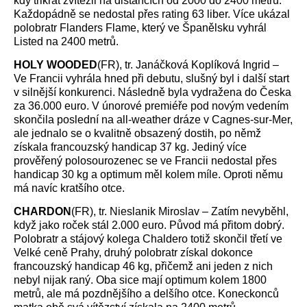
kdy třikrát zvítězil na distancích od 2000 do 2400 metrů.
Každopádně se nedostal přes rating 63 liber. Více ukázal
polobratr Flanders Flame, který ve Španělsku vyhrál
Listed na 2400 metrů.
HOLY WOODED
(FR), tr. Janáčková Koplíková Ingrid –
Ve Francii vyhrála hned při debutu, slušný byl i další start
v silnější konkurenci. Následně byla vydražena do Česka
za 36.000 euro. V únorové premiéře pod novým vedením
skončila poslední na all-weather dráze v Cagnes-sur-Mer,
ale jednalo se o kvalitně obsazený dostih, po němž
získala francouzský handicap 37 kg. Jediný více
prověřený polosourozenec se ve Francii nedostal přes
handicap 30 kg a optimum měl kolem míle. Oproti němu
má navíc kratšího otce.
CHARDON
(FR), tr. Nieslanik Miroslav – Zatím nevyběhl,
když jako roček stál 2.000 euro. Původ má přitom dobrý.
Polobratr a stájový kolega Chaldero totiž skončil třetí ve
Velké ceně Prahy, druhý polobratr získal dokonce
francouzský handicap 46 kg, přičemž ani jeden z nich
nebyl nijak raný. Oba sice mají optimum kolem 1800
metrů, ale má pozdnějšího a delšího otce. Koneckonců