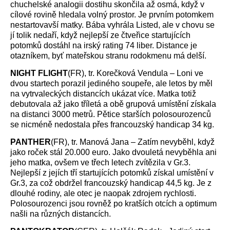
chuchelské analogii dostihu skončila až osmá, když v
cílové rovině hledala volný prostor. Je prvním potomkem
nestartovavší matky. Bába vyhrála Listed, ale v chovu se
jí tolik nedaří, když nejlepší ze čtveřice startujících
potomků dostáhl na irský rating 74 liber. Distance je
otazníkem, byť mateřskou stranu rodokmenu má delší.
NIGHT FLIGHT
(FR), tr. Korečková Vendula – Loni ve
dvou startech porazil jediného soupeře, ale letos by měl
na vytrvaleckých distancích ukázat více. Matka totiž
debutovala až jako tříletá a obě grupová umístění získala
na distanci 3000 metrů. Pětice starších polosourozenců
se nicméně nedostala přes francouzský handicap 34 kg.
PANTHER
(FR), tr. Manová Jana – Zatím nevyběhl, když
jako roček stál 20.000 euro. Jako dvouletá nevyběhla ani
jeho matka, ovšem ve třech letech zvítězila v Gr.3.
Nejlepší z jejích tří startujících potomků získal umístění v
Gr.3, za což obdržel francouzský handicap 44,5 kg. Je z
dlouhé rodiny, ale otec je naopak zdrojem rychlosti.
Polosourozenci jsou rovněž po kratších otcích a optimum
našli na různých distancích.