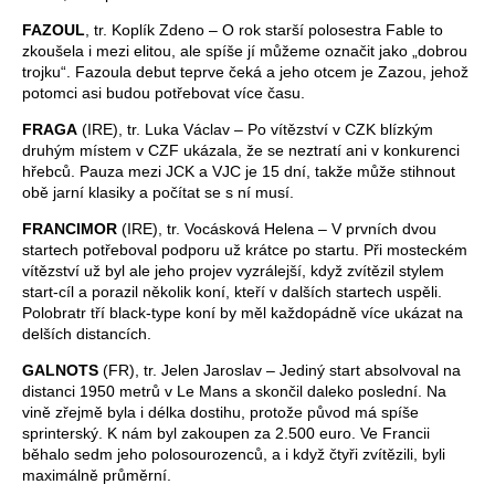
FAZOUL
, tr. Koplík Zdeno – O rok starší polosestra Fable to
zkoušela i mezi elitou, ale spíše jí můžeme označit jako „dobrou
trojku“. Fazoula debut teprve čeká a jeho otcem je Zazou, jehož
potomci asi budou potřebovat více času.
FRAGA
(IRE), tr. Luka Václav – Po vítězství v CZK blízkým
druhým místem v CZF ukázala, že se neztratí ani v konkurenci
hřebců. Pauza mezi JCK a VJC je 15 dní, takže může stihnout
obě jarní klasiky a počítat se s ní musí.
FRANCIMOR
(IRE), tr. Vocásková Helena – V prvních dvou
startech potřeboval podporu už krátce po startu. Při mosteckém
vítězství už byl ale jeho projev vyzrálejší, když zvítězil stylem
start-cíl a porazil několik koní, kteří v dalších startech uspěli.
Polobratr tří black-type koní by měl každopádně více ukázat na
delších distancích.
GALNOTS
(FR), tr. Jelen Jaroslav – Jediný start absolvoval na
distanci 1950 metrů v Le Mans a skončil daleko poslední. Na
vině zřejmě byla i délka dostihu, protože původ má spíše
sprinterský. K nám byl zakoupen za 2.500 euro. Ve Francii
běhalo sedm jeho polosourozenců, a i když čtyři zvítězili, byli
maximálně průměrní.