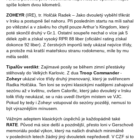
spíše kolem dvou kilometrů.
ZOHEYR
(IRE), tr. Holčák Radek – Jako dvouletý vyběhl třikrát
v Irsku a postupně šel nahoru. Při posledním startu na míli sahal
po vítězství a v závěru ho chytil pouze Arthur’s Kingdom, který
poté skončil druhý v Gr.1. Ostatní soupeře nechal o více jak 5
délek zpět a získal vysoký RPR 88 liber (oficiální rating získal
dokonce 92 liber). Z čerstvých importů tedy ukázal nejvíce třídy,
a protože má kratší mateřskou stranu rodokmenu, míle by mu
měla sedět.
Tipařův verdikt
: Zajímavé posily se během zimní přestávky
stěhovaly do Velkých Karlovic. Z dua
Troop Commander
-
Zoheyr
ukázal více třídy druhý jmenovaný, který je svěřencem
Radka Holčáka. Ten loni se svými klasickými nadějemi zahajoval
sezónu až v květnu, ovšem Calorific, který jako dvouletý v Irsku
tolik třídy neukázal, se u nás uvedl čtvrtým místem ve VJC.
Pokud by tedy i Zoheyr vstupoval do sezóny později, nemusí to
být výraznějším mínusem.
Vážným adeptem klasických úspěchů je každopádně také
RATE
. Původ má sice delší a pozdnější, přesto loni v Gerschově
memoriálu podal výkon, který na našich drahách minimálně
v posledních letech žádný jiný dvouletek nepředvedl. V CZF si to