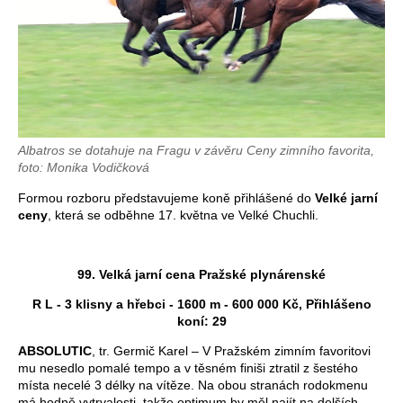
Albatros se dotahuje na Fragu v závěru Ceny zimního favorita,
foto: Monika Vodičková
Formou rozboru představujeme koně přihlášené do
Velké jarní
ceny
, která se odběhne 17. května ve Velké Chuchli.
99. Velká jarní cena Pražské plynárenské
R L - 3 klisny a hřebci - 1600 m - 600 000 Kč, Přihlášeno
koní: 29
ABSOLUTIC
, tr. Germič Karel – V Pražském zimním favoritovi
mu nesedlo pomalé tempo a v těsném finiši ztratil z šestého
místa necelé 3 délky na vítěze. Na obou stranách rodokmenu
má hodně vytrvalosti, takže optimum by měl najít na delších