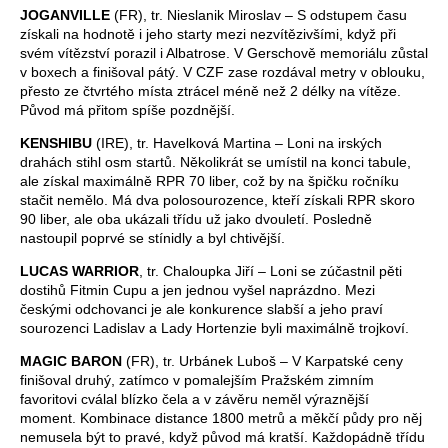
JOGANVILLE
(FR), tr. Nieslanik Miroslav – S odstupem času
získali na hodnotě i jeho starty mezi nezvítězivšími, když při
svém vítězství porazil i Albatrose. V Gerschově memoriálu zůstal
v boxech a finišoval pátý. V CZF zase rozdával metry v oblouku,
přesto ze čtvrtého místa ztrácel méně než 2 délky na vítěze.
Původ má přitom spíše pozdnější.
KENSHIBU
(IRE), tr. Havelková Martina – Loni na irských
drahách stihl osm startů. Několikrát se umístil na konci tabule,
ale získal maximálně RPR 70 liber, což by na špičku ročníku
stačit nemělo. Má dva polosourozence, kteří získali RPR skoro
90 liber, ale oba ukázali třídu už jako dvouletí. Posledně
nastoupil poprvé se stínidly a byl chtivější.
LUCAS WARRIOR
, tr. Chaloupka Jiří – Loni se zúčastnil pěti
dostihů Fitmin Cupu a jen jednou vyšel naprázdno. Mezi
českými odchovanci je ale konkurence slabší a jeho praví
sourozenci Ladislav a Lady Hortenzie byli maximálně trojkoví.
MAGIC BARON
(FR), tr. Urbánek Luboš – V Karpatské ceny
finišoval druhý, zatímco v pomalejším Pražském zimním
favoritovi cválal blízko čela a v závěru neměl výraznější
moment. Kombinace distance 1800 metrů a měkčí půdy pro něj
nemusela být to pravé, když původ má kratší. Každopádně třídu