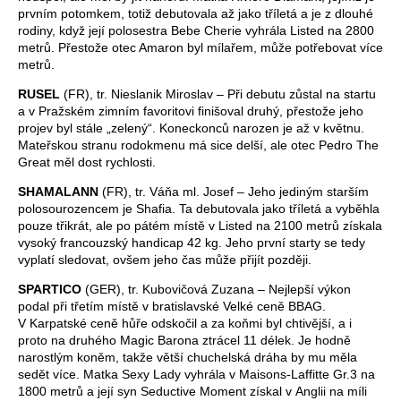
prvním potomkem, totiž debutovala až jako tříletá a je z dlouhé
rodiny, když její polosestra Bebe Cherie vyhrála Listed na 2800
metrů. Přestože otec Amaron byl mílařem, může potřebovat více
metrů.
RUSEL
(FR), tr. Nieslanik Miroslav – Při debutu zůstal na startu
a v Pražském zimním favoritovi finišoval druhý, přestože jeho
projev byl stále „zelený“. Koneckonců narozen je až v květnu.
Mateřskou stranu rodokmenu má sice delší, ale otec Pedro The
Great měl dost rychlosti.
SHAMALANN
(FR), tr. Váňa ml. Josef – Jeho jediným starším
polosourozencem je Shafia. Ta debutovala jako tříletá a vyběhla
pouze třikrát, ale po pátém místě v Listed na 2100 metrů získala
vysoký francouzský handicap 42 kg. Jeho první starty se tedy
vyplatí sledovat, ovšem jeho čas může přijít později.
SPARTICO
(GER), tr. Kubovičová Zuzana – Nejlepší výkon
podal při třetím místě v bratislavské Velké ceně BBAG.
V Karpatské ceně hůře odskočil a za koňmi byl chtivější, a i
proto na druhého Magic Barona ztrácel 11 délek. Je hodně
narostlým koněm, takže větší chuchelská dráha by mu měla
sedět více. Matka Sexy Lady vyhrála v Maisons-Laffitte Gr.3 na
1800 metrů a její syn Seductive Moment získal v Anglii na míli