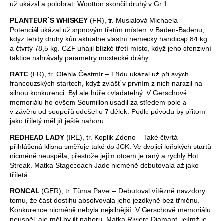
už ukázal a polobratr Wootton skončil druhý v Gr.1.
PLANTEUR`S WHISKEY
(FR), tr. Musialová Michaela –
Potenciál ukázal už srpnovým třetím místem v Baden-Badenu,
když tehdy druhý kůň aktuálně vlastní německý handicap 84 kg
a čtvrtý 78,5 kg. CZF uhájil blízké třetí místo, když jeho ofenzivní
taktice nahrávaly parametry mostecké dráhy.
RATE
(FR), tr. Olehla Čestmír – Třídu ukázal už při svých
francouzských startech, když zvlášť v prvním z nich narazil na
silnou konkurenci. Byl ale hůře ovladatelný. V Gerschově
memoriálu ho ovšem Soumillon usadil za středem pole a
v závěru od soupeřů odešel o 7 délek. Podle původu by přitom
jako tříletý měl jít ještě nahoru.
REDHEAD LADY
(IRE), tr. Koplík Zdeno – Také čtvrtá
přihlášená klisna směřuje také do JCK. Ve dvojici loňských startů
nicméně neuspěla, přestože jejím otcem je raný a rychlý Hot
Streak. Matka Stagecoach Jade nicméně debutovala až jako
tříletá.
RONCAL
(GER), tr. Tůma Pavel – Debutoval vítězně navzdory
tomu, že část dostihu absolvovala jeho jezdkyně bez třměnu.
Konkurence nicméně nebyla nejsilnější. V Gerschově memoriálu
neuspěl, ale měl by jít nahoru. Matka Riviere Diamant, jejímž je