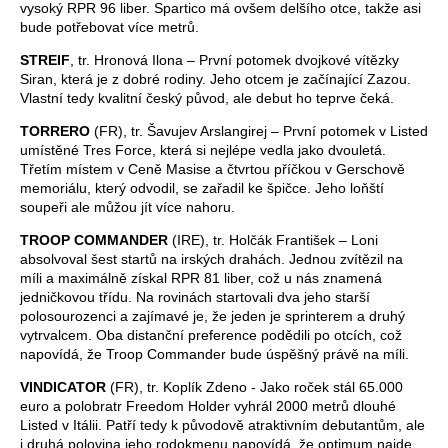
vysoký RPR 96 liber. Spartico má ovšem delšího otce, takže asi
bude potřebovat více metrů.
STREIF
, tr. Hronová Ilona – První potomek dvojkové vítězky
Siran, která je z dobré rodiny. Jeho otcem je začínající Zazou.
Vlastní tedy kvalitní český původ, ale debut ho teprve čeká.
TORRERO
(FR), tr. Šavujev Arslangirej – První potomek v Listed
umístěné Tres Force, která si nejlépe vedla jako dvouletá.
Třetím místem v Ceně Masise a čtvrtou příčkou v Gerschově
memoriálu, který odvodil, se zařadil ke špičce. Jeho loňští
soupeři ale můžou jít více nahoru.
TROOP COMMANDER
(IRE), tr. Holčák František – Loni
absolvoval šest startů na irských drahách. Jednou zvítězil na
míli a maximálně získal RPR 81 liber, což u nás znamená
jedničkovou třídu. Na rovinách startovali dva jeho starší
polosourozenci a zajímavé je, že jeden je sprinterem a druhý
vytrvalcem. Oba distanční preference podědili po otcích, což
napovídá, že Troop Commander bude úspěšný právě na míli.
VINDICATOR
(FR), tr. Koplík Zdeno - Jako roček stál 65.000
euro a polobratr Freedom Holder vyhrál 2000 metrů dlouhé
Listed v Itálii. Patří tedy k původově atraktivním debutantům, ale
i druhá polovina jeho rodokmenu napovídá, že optimum najde