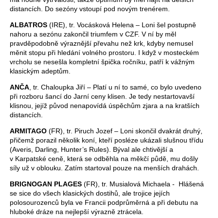
distancích. Do sezóny vstoupí pod novým trenérem.
ALBATROS
(IRE), tr. Vocásková Helena – Loni šel postupně
nahoru a sezónu zakončil triumfem v CZF. V ní by měl
pravděpodobně výraznější převahu než krk, kdyby nemusel
měnit stopu při hledání volného prostoru. I když v mosteckém
vrcholu se nesešla kompletní špička ročníku, patří k vážným
klasickým adeptům.
ANČA
, tr. Chaloupka Jiří – Platí u ní to samé, co bylo uvedeno
při rozboru šancí do Jarní ceny klisen. Je tedy nestartovavší
klisnou, jejíž původ nenapovídá úspěchům zjara a na kratších
distancích.
ARMITAGO
(FR), tr. Piruch Jozef – Loni skončil dvakrát druhý,
přičemž porazil několik koní, kteří posléze ukázali slušnou třídu
(Averis, Darling, Hunter’s Rules). Býval ale chtivější a
v Karpatské ceně, která se odběhla na měkčí půdě, mu došly
síly už v oblouku. Zatím startoval pouze na menších drahách.
BRIGNOGAN PLAGES
(FR), tr. Musialová Michaela - Hlášená
se sice do všech klasických dostihů, ale trojice jejích
polosourozenců byla ve Francii podprůměrná a při debutu na
hluboké dráze na nejlepší výrazně ztrácela.