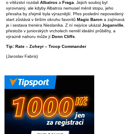
o vítězství rozdali
Albatros
a
Fraga
. Jejich souboj byl
vyrovnaný, ale kdyby Albatros nemusel měnit stopu, jeho
převaha by zřejmě byla výraznější. Přes poslední nepovedený
start zůstává v širším okruhu favoritů
Magic Baron
a zajímavá
je i sestava trenéra Nieslanika. Z ní nejvíce ukázal
Joganville
,
přestože v juniorských vrcholech neměl ideální průběhy, a
výrazně nahoru může jí
Donn Cliffs
.
Tip: Rate – Zoheyr – Troop Commander
(Jaroslav Fabris)