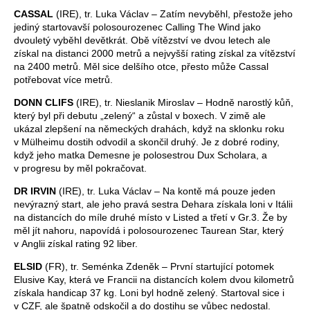
CASSAL
(IRE), tr. Luka Václav – Zatím nevyběhl, přestože jeho
jediný startovavší polosourozenec Calling The Wind jako
dvouletý vyběhl devětkrát. Obě vítězství ve dvou letech ale
získal na distanci 2000 metrů a nejvyšší rating získal za vítězství
na 2400 metrů. Měl sice delšího otce, přesto může Cassal
potřebovat více metrů.
DONN CLIFS
(IRE), tr. Nieslanik Miroslav – Hodně narostlý kůň,
který byl při debutu „zelený“ a zůstal v boxech. V zimě ale
ukázal zlepšení na německých drahách, když na sklonku roku
v Mülheimu dostih odvodil a skončil druhý. Je z dobré rodiny,
když jeho matka Demesne je polosestrou Dux Scholara, a
v progresu by měl pokračovat.
DR IRVIN
(IRE), tr. Luka Václav – Na kontě má pouze jeden
nevýrazný start, ale jeho pravá sestra Dehara získala loni v Itálii
na distancích do míle druhé místo v Listed a třetí v Gr.3. Že by
měl jít nahoru, napovídá i polosourozenec Taurean Star, který
v Anglii získal rating 92 liber.
ELSID
(FR), tr. Seménka Zdeněk – První startující potomek
Elusive Kay, která ve Francii na distancích kolem dvou kilometrů
získala handicap 37 kg. Loni byl hodně zelený. Startoval sice i
v CZF, ale špatně odskočil a do dostihu se vůbec nedostal.