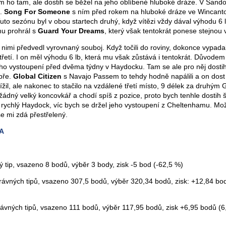
jsem ho tam, ale dostih se běžel na jeho oblíbené hluboké dráze. V Sand
“.
Song For Someone
s ním před rokem na hluboké dráze ve Wincant
Tuto sezónu byl v obou startech druhý, když vítězi vždy dával výhodu 6 l
u prohrál s
Guard Your Dreams
, který však tentokrát ponese stejnou 
 nimi předvedl vyrovnaný souboj. Když točili do roviny, dokonce vypadal 
třetí. I on měl výhodu 6 lb, která mu však zůstává i tentokrát. Důvodem
eho vystoupení před dvěma týdny v Haydocku. Tam se ale pro něj dosti
bře.
Global Citizen
s Navajo Passem to tehdy hodně napálili a on dost 
lížil, ale nakonec to stačilo na vzdálené třetí místo, 9 délek za druhým 
 žádný velký koncovkář a chodí spíš z pozice, proto bych tenhle dostih š
rychlý Haydock, víc bych se držel jeho vystoupení z Cheltenhamu. Mo
 se mi zdá přestřelený.
A
ný tip, vsazeno 8 bodů, výběr 3 body, zisk -5 bod (-62,5 %)
právných tipů, vsazeno 307,5 bodů, výběr 320,34 bodů, zisk: +12,84 bo
rávných tipů, vsazeno 111 bodů, výběr 117,95 bodů, zisk +6,95 bodů (6