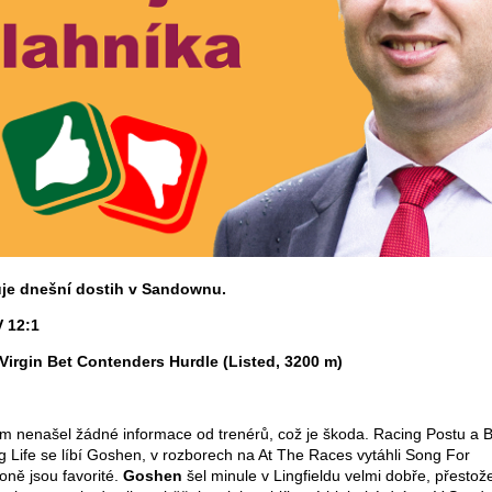
uje dnešní dostih v Sandownu.
 12:1
Virgin Bet Contenders Hurdle (Listed, 3200 m)
em nenašel žádné informace od trenérů, což je škoda. Racing Postu a 
ng Life se líbí Goshen, v rozborech na At The Races vytáhli Song For
oně jsou favorité.
Goshen
šel minule v Lingfieldu velmi dobře, přestož