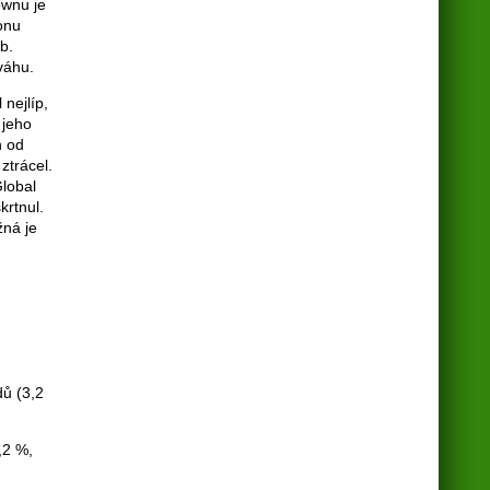
ownu je
onu
b.
váhu.
nejlíp,
 jeho
h od
ztrácel.
Global
krtnul.
žná je
dů (3,2
,2 %,