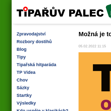
Tipařův palec
Možná je to
Zpravodajství
Rozbory dostihů
05.02.2022 11:15
Blog
Tipy
Tipařská hitparáda
TP Videa
Chov
Sázky
Startky
Výsledky
Kdo uspěje v klasikách?