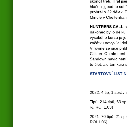
skončil třetí. Hrál 
hlášen „good to soft
prohrál o 22 délek. 
Minule v Cheltenham
HUNTRERS CALL
s
nakonec byl o délku 
vysokého kurzu je j
začátku nevyvíjel do
V rovině se sice přib
Citizen. On ale není
Sandown navíc není 
to úlet, ale ten kurz
STARTOVNÍ LISTIN
2022: 4 tip, 1 správ
Tipů: 214 tipů, 63 s
%, ROI 1,03)
2021: 70 tipů, 21 sp
ROI 1,06)