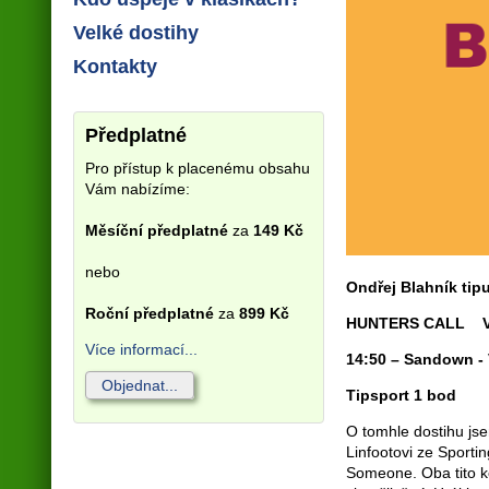
Velké dostihy
Kontakty
Předplatné
Pro přístup k placenému obsahu
Vám nabízíme:
Měsíční předplatné
za
149 Kč
nebo
Ondřej Blahník tip
Roční předplatné
za
899 Kč
HUNTERS CALL V
Více informací...
14:50 – Sandown - 
Objednat...
Tipsport 1 bod
O tomhle dostihu js
Linfootovi ze Sporti
Someone. Oba tito k