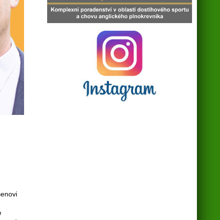
Benovi
e