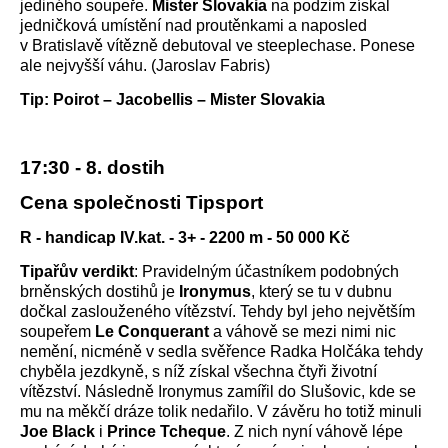
jediného soupeře.
Mister Slovakia
na podzim získal
jedničková umístění nad proutěnkami a naposled
v Bratislavě vítězně debutoval ve steeplechase. Ponese
ale nejvyšší váhu. (Jaroslav Fabris)
Tip: Poirot – Jacobellis – Mister Slovakia
17:30 - 8. dostih
Cena společnosti Tipsport
R - handicap IV.kat. - 3+ - 2200 m - 50 000 Kč
Tipařův verdikt
: Pravidelným účastníkem podobných
brněnských dostihů je
Ironymus
, který se tu v dubnu
dočkal zaslouženého vítězství. Tehdy byl jeho největším
soupeřem
Le Conquerant
a váhově se mezi nimi nic
nemění, nicméně v sedla svěřence Radka Holčáka tehdy
chyběla jezdkyně, s níž získal všechna čtyři životní
vítězství. Následně Ironymus zamířil do Slušovic, kde se
mu na měkčí dráze tolik nedařilo. V závěru ho totiž minuli
Joe Black
i
Prince Tcheque
. Z nich nyní váhově lépe