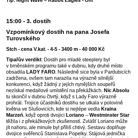
Tip: Night Wave – Rabbit Eagles - Offi
15:00 - 3. dostih
Vzpomínkový dostih na pana Josefa
Turovského
Stch - cena V.kat. - 4-5 - 3400 m - 40 000 Kč
Tipařův verdikt
: Dostih pro mladé steeplery byl
v brněnském programu také v dubnu, kdy druhé místo
obsadila
LADY FARO
. Následně sice byla v Pardubicích
zadržena, ovšem tam narazila na výrazně silnější
konkurenci, když žádný z jejích nynějších soupeřů
nezískal medailové umístění na překážkách.
Nic Absolu
tu skončil v dubnu čtvrtý, když s Lady Faro výrazně
prohrál. Trojice účastníků dostihu se utkala v polovině
května ve Slušovicích, kde si nejlépe vedla
Kraina
Marzeń
, když oproti dvojici
Loriano
–
Westminster Star
těžila i z překážkových zkušeností. Zvlášť Loriano může
jít nahoru, ale minule byl příliš chtivý. Sestavu doplňuje
dvojice svěřenců Stanislava Popelky. Stájová jednička