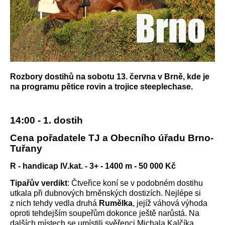
Rozbory dostihů na sobotu 13. června v Brně, kde je
na programu pětice rovin a trojice steeplechase.
14:00 - 1. dostih
Cena pořadatele TJ a Obecního úřadu Brno-
Tuřany
R - handicap IV.kat. - 3+ - 1400 m - 50 000 Kč
Tipařův verdikt
: Čtveřice koní se v podobném dostihu
utkala při dubnových brněnských dostizích. Nejlépe si
z nich tehdy vedla druhá
Rumělka
, jejíž váhová výhoda
oproti tehdejším soupeřům dokonce ještě narůstá. Na
dalších místech se umístili svěřenci Michala Kalčíka.