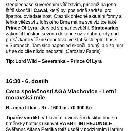
steeplechase suverénním vítězstvím, přičemž na jeho
štítě skončil i
Cawal
, který byl posledně zadržel pro
špatnou ovladatelnost. Otazník ohledně aktuální formy a
lehké vítězství z loňského Brna má na své vizitce také
Prince Of Lyra
, který od srpna nevyběhl.
Stratovarius
zakončil loňskou sezónu dokonce už v dubnu, kdy nad
překážkami vítězně debutoval ve slabší steeplechase
v Šuranech. Tam sice naposled skončil druhý, ale za ním
už se do cíle nikdo nedostal. (Jaroslav Fabris)
Tip: Lord Wild – Severanka – Prince Of Lyra
16:30 - 6. dostih
Cena společnosti AGA Vlachovice - Letní
moravská míle
R - cena III.kat. - 3+ - 1600 m - 70 000 Kč
Tipařův verdikt
: V hlavním rovinovém dostihu bude o
brněnský hattrick usilovat
RABBIT INTHEJUNGLE
.
Svěřenec Allana Petrlíka totiž uspěl v podzimním i jarním