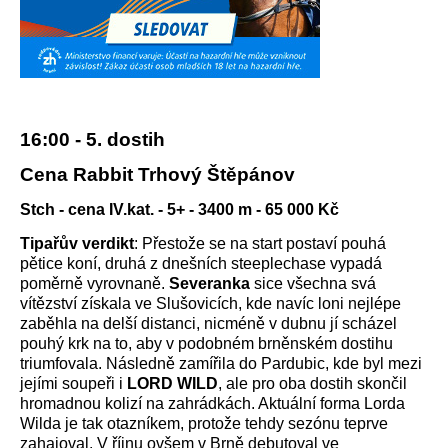
16:00 - 5. dostih
Cena Rabbit Trhový Štěpánov
Stch - cena IV.kat. - 5+ - 3400 m - 65 000 Kč
Tipařův verdikt
: Přestože se na start postaví pouhá
pětice koní, druhá z dnešních steeplechase vypadá
poměrně vyrovnaně.
Severanka
sice všechna svá
vítězství získala ve Slušovicích, kde navíc loni nejlépe
zaběhla na delší distanci, nicméně v dubnu jí scházel
pouhý krk na to, aby v podobném brněnském dostihu
triumfovala. Následně zamířila do Pardubic, kde byl mezi
jejími soupeři i
LORD WILD
, ale pro oba dostih skončil
hromadnou kolizí na zahrádkách. Aktuální forma Lorda
Wilda je tak otazníkem, protože tehdy sezónu teprve
zahajoval. V říjnu ovšem v Brně debutoval ve