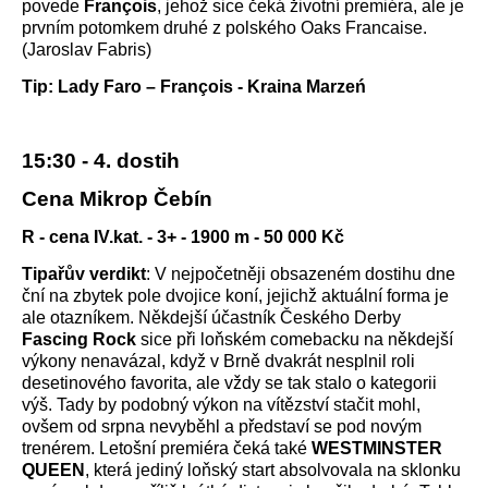
povede
François
, jehož sice čeká životní premiéra, ale je
prvním potomkem druhé z polského Oaks Francaise.
(Jaroslav Fabris)
Tip: Lady Faro – François - Kraina Marzeń
15:30 - 4. dostih
Cena Mikrop Čebín
R - cena IV.kat. - 3+ - 1900 m - 50 000 Kč
Tipařův verdikt
: V nejpočetněji obsazeném dostihu dne
ční na zbytek pole dvojice koní, jejichž aktuální forma je
ale otazníkem. Někdejší účastník Českého Derby
Fascing Rock
sice při loňském comebacku na někdejší
výkony nenavázal, když v Brně dvakrát nesplnil roli
desetinového favorita, ale vždy se tak stalo o kategorii
výš. Tady by podobný výkon na vítězství stačit mohl,
ovšem od srpna nevyběhl a představí se pod novým
trenérem. Letošní premiéra čeká také
WESTMINSTER
QUEEN
, která jediný loňský start absolvovala na sklonku