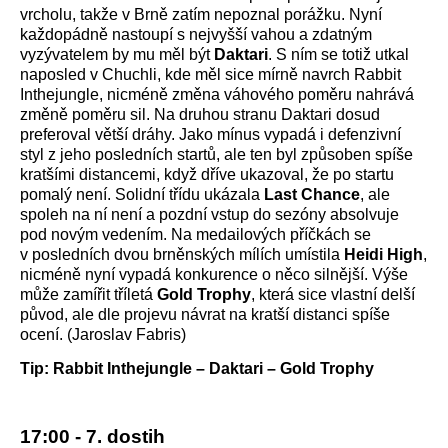
vrcholu, takže v Brně zatím nepoznal porážku. Nyní
každopádně nastoupí s nejvyšší vahou a zdatným
vyzývatelem by mu měl být
Daktari
. S ním se totiž utkal
naposled v Chuchli, kde měl sice mírně navrch Rabbit
Inthejungle, nicméně změna váhového poměru nahrává
změně poměru sil. Na druhou stranu Daktari dosud
preferoval větší dráhy. Jako mínus vypadá i defenzivní
styl z jeho posledních startů, ale ten byl způsoben spíše
kratšími distancemi, když dříve ukazoval, že po startu
pomalý není. Solidní třídu ukázala
Last Chance
, ale
spoleh na ní není a pozdní vstup do sezóny absolvuje
pod novým vedením. Na medailových příčkách se
v posledních dvou brněnských mílích umístila
Heidi High
,
nicméně nyní vypadá konkurence o něco silnější. Výše
může zamířit tříletá
Gold Trophy
, která sice vlastní delší
původ, ale dle projevu návrat na kratší distanci spíše
ocení. (Jaroslav Fabris)
Tip: Rabbit Inthejungle – Daktari – Gold Trophy
17:00 - 7. dostih