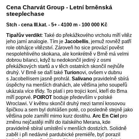
Cena Charvát Group - Letní brněnská
steeplechase
Stch - cena III.kat. - 5+ - 4100 m - 100 000 Kč
Tipařův verdikt
: Také do překážkového vrcholu míří vítěz
jeho jarní analogie. Tím je
Jacobellis
, jemuž rovněž patří
role obhájce vítězství. Zároveň ho sice provází pověst
nespolehlivého skokana, ale konkrétně v Brně má velmi
dobrou bilanci, když tu nedokončil jediný z osmi
překážkových startů a v těch ostatních skončil nejhůře
druhý. V Brně se daří také
Turion
ovi, ovšem v dubnu
s Jacobellisem jasně prohrál.
Salivano
pravidelně sbírá
úspěchy na menších drahách, ale většina jeho soupeřů
ukázala více třídy. To platí i pro trojici koní, kteří do Brna
míří poprvé.
POIROT
boduje především v polské
Wroclawi. V květnu skončil druhý mezi tamní krosovou
špičkou a sem byl dohlášen poté, co posledně stejně jako
většina pole zamířil mimo kurz dostihu.
Arc En Ciel
pro
změnu nejčastěji mířil do italského Merana, kde
pravidelně sbíral umístění v menších dostizích. Solidně
zaběl i při nedávné pardubické premiéře, byť porazil