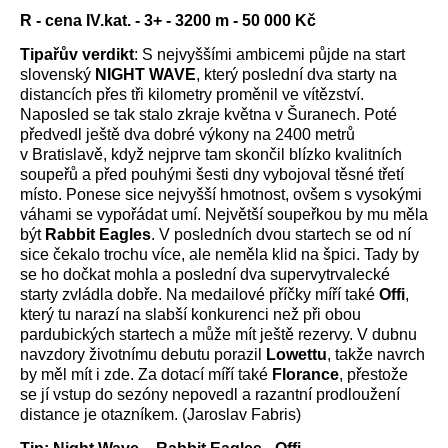
R - cena IV.kat. - 3+ - 3200 m - 50 000 Kč
Tipařův verdikt
: S nejvyššími ambicemi půjde na start
slovenský
NIGHT WAVE
, který poslední dva starty na
distancích přes tři kilometry proměnil ve vítězství.
Naposled se tak stalo zkraje května v Šuranech. Poté
předvedl ještě dva dobré výkony na 2400 metrů
v Bratislavě, když nejprve tam skončil blízko kvalitních
soupeřů a před pouhými šesti dny vybojoval těsné třetí
místo. Ponese sice nejvyšší hmotnost, ovšem s vysokými
váhami se vypořádat umí. Největší soupeřkou by mu měla
být
Rabbit Eagles
. V posledních dvou startech se od ní
sice čekalo trochu více, ale neměla klid na špici. Tady by
se ho dočkat mohla a poslední dva supervytrvalecké
starty zvládla dobře. Na medailové příčky míří také
Offi
,
který tu narazí na slabší konkurenci než při obou
pardubických startech a může mít ještě rezervy. V dubnu
navzdory životnímu debutu porazil
Lowettu
, takže navrch
by měl mít i zde. Za dotací míří také
Florance
, přestože
se jí vstup do sezóny nepovedl a razantní prodloužení
distance je otazníkem. (Jaroslav Fabris)