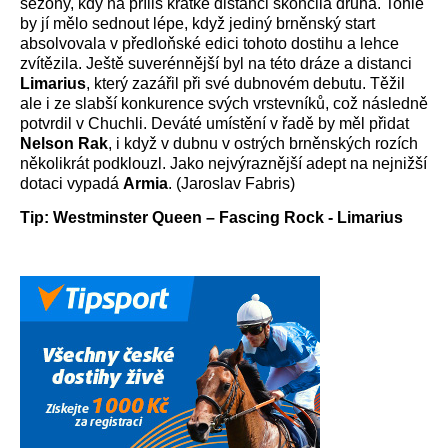
sezóny, kdy na příliš krátké distanci skončila druhá. Tohle
by jí mělo sednout lépe, když jediný brněnský start
absolvovala v předloňské edici tohoto dostihu a lehce
zvítězila. Ještě suverénnější byl na této dráze a distanci
Limarius
, který zazářil při své dubnovém debutu. Těžil
ale i ze slabší konkurence svých vrstevníků, což následně
potvrdil v Chuchli. Deváté umístění v řadě by měl přidat
Nelson Rak
, i když v dubnu v ostrých brněnských rozích
několikrát podklouzl. Jako nejvýraznější adept na nejnižší
dotaci vypadá
Armia
. (Jaroslav Fabris)
Tip: Westminster Queen – Fascing Rock - Limarius