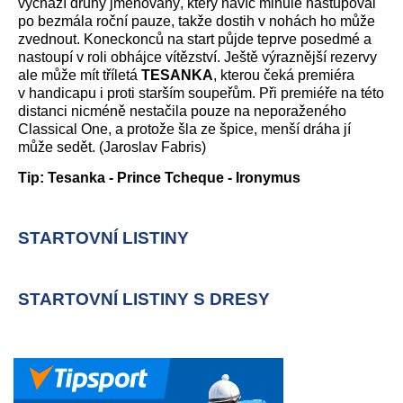
vychází druhý jmenovaný, který navíc minule nastupoval
po bezmála roční pauze, takže dostih v nohách ho může
zvednout. Koneckonců na start půjde teprve posedmé a
nastoupí v roli obhájce vítězství. Ještě výraznější rezervy
ale může mít tříletá
TESANKA
, kterou čeká premiéra
v handicapu i proti starším soupeřům. Při premiéře na této
distanci nicméně nestačila pouze na neporaženého
Classical One, a protože šla ze špice, menší dráha jí
může sedět. (Jaroslav Fabris)
Tip: Tesanka - Prince Tcheque - Ironymus
STARTOVNÍ LISTINY
STARTOVNÍ LISTINY S DRESY