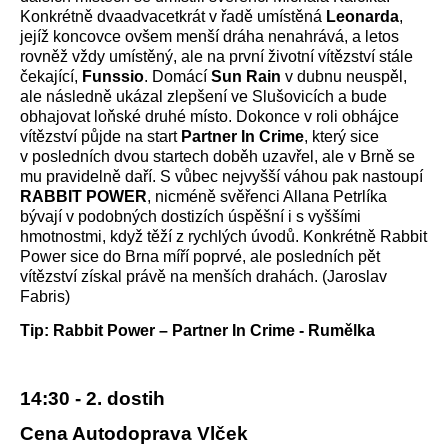
Konkrétně dvaadvacetkrát v řadě umístěná
Leonarda
,
jejíž koncovce ovšem menší dráha nenahrává, a letos
rovněž vždy umístěný, ale na první životní vítězství stále
čekající,
Funssio
. Domácí
Sun Rain
v dubnu neuspěl,
ale následně ukázal zlepšení ve Slušovicích a bude
obhajovat loňské druhé místo. Dokonce v roli obhájce
vítězství půjde na start
Partner In Crime
, který sice
v posledních dvou startech doběh uzavřel, ale v Brně se
mu pravidelně daří. S vůbec nejvyšší váhou pak nastoupí
RABBIT POWER
, nicméně svěřenci Allana Petrlíka
bývají v podobných dostizích úspěšní i s vyššími
hmotnostmi, když těží z rychlých úvodů. Konkrétně Rabbit
Power sice do Brna míří poprvé, ale posledních pět
vítězství získal právě na menších drahách. (Jaroslav
Fabris)
Tip: Rabbit Power – Partner In Crime - Rumělka
14:30 - 2. dostih
Cena Autodoprava Vlček