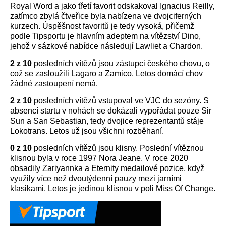
Royal Word a jako třetí favorit odskakoval Ignacius Reilly,
zatímco zbylá čtveřice byla nabízena ve dvojciferných
kurzech. Úspěšnost favoritů je tedy vysoká, přičemž
podle Tipsportu je hlavním adeptem na vítězství Dino,
jehož v sázkové nabídce následují Lawliet a Chardon.
2 z 10
posledních vítězů jsou zástupci českého chovu, o
což se zasloužili Lagaro a Zamico. Letos domácí chov
žádné zastoupení nemá.
2 z 10
posledních vítězů vstupoval ve VJC do sezóny. S
absencí startu v nohách se dokázali vypořádat pouze Sir
Sun a San Sebastian, tedy dvojice reprezentantů stáje
Lokotrans. Letos už jsou všichni rozběhaní.
0 z 10
posledních vítězů jsou klisny. Poslední vítěznou
klisnou byla v roce 1997 Nora Jeane. V roce 2020
obsadily Zariyannka a Eternity medailové pozice, když
využily více než dvoutýdenní pauzy mezi jarními
klasikami. Letos je jedinou klisnou v poli Miss Of Change.