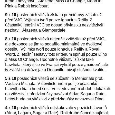
trendu nevyhovují Alazena, Miss Of Change, Moon In
Pink a Rabbit Insofcourt.
9 z 10
posledních vítězů získalo premiérový zásah už
před VJC. Výjimku tvoří pouze Ignacius Reilly. Z
účastníků letošní VJC se dosud přívlastku nezvítězivší
nezbavili Alazena a Glamourdale.
8 z 10
posledních vítězů nejenže zvítězilo už před VJC,
ale dokonce se jim to podařilo minimálně ve dvojkové
dostihu. Výjimku tvoří pouze Ignacius Reilly a Royal
Word. Z letošní sestavy toto kritérium splňují pouze Dino
a Miss Of Change. Hodnotné vítězství získal také
Lawlieta, který sice ve Francii vyhrál pouze „maiden“, ale
ty zvlášť na dráze jako Deauville mívají slušnou kvalitu.
5 z 10
posledních vítězů se zúčastnilo Memoriálu prof.
Václava Michala. V devítičlenném poli je účastníků
hlavního trialu hned šest. Ve sledovaném období dokázali
na vítězství z předzkoušky navázat Aldar, Sagar a Rate.
Letos bude na vítězství z předzkoušky navazovat Dino.
4 z 10
posledních vítězů odskakovalo v pozicích favoritů
(Aldar, Lagaro, Sagar a Rate). Roli druhé šance zaujímal