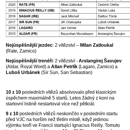
Nejúspěšnější jezdec
: 2 vítězství –
Milan Zatloukal
(Rate, Zamico)
Nejúspěšnější trenéři
: 2 vítězství -
Arslangirej Šavujev
(Aldar, Royal Word) a
Allan Petrlík
(Lagaro, Zamico) a
Luboš Urbánek
(Sir Sun, San Sebastian)
10 z 10
posledních vítězů absolvovalo před klasickým
úspěchem maximálně 5 startů. Letos žádný z koní na
startovní listině nestartoval více než pětkrát.
9 z 10
posledních vítězů neskončilo v posledním startu
před VJC na horším než třetím místě, když jedinou
výjimku tvoří ve Francii startující Ignacius Reilly. Tomuto