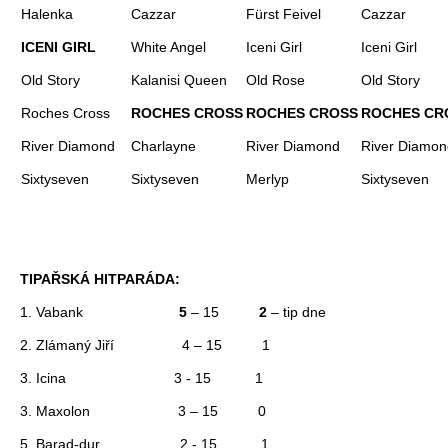
Halenka
Cazzar
Fürst Feivel
Cazzar
ICENI GIRL
White Angel
Iceni Girl
Iceni Girl
Old Story
Kalanisi Queen
Old Rose
Old Story
Roches Cross
ROCHES CROSS
ROCHES CROSS
ROCHES CR
River Diamond
Charlayne
River Diamond
River Diamon
Sixtyseven
Sixtyseven
Merlyp
Sixtyseven
TIPAŘSKÁ HITPARÁDA:
1. Vabank
5
– 15
2
– tip dne
2. Zlámaný Jiří 4 – 15 1
3. Icina 3 - 15 1
3. Maxolon 3 – 15 0
5. Barad-dur 2 - 15 1