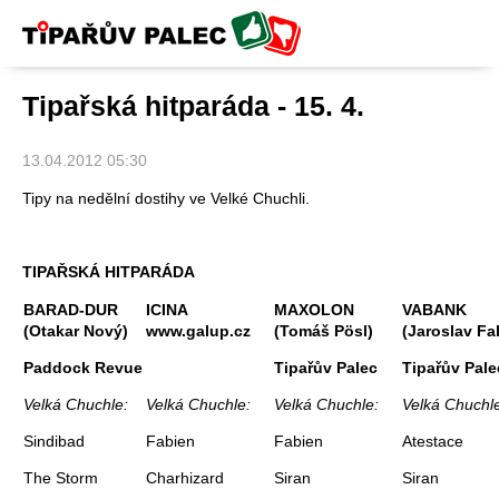
Tipařův palec
Tipařská hitparáda - 15. 4.
13.04.2012 05:30
Tipy na nedělní dostihy ve Velké Chuchli.
TIPAŘSKÁ HITPARÁDA
BARAD-DUR
ICINA
MAXOLON
VABANK
(Otakar Nový)
www.galup.cz
(Tomáš Pösl)
(Jaroslav Fa
Paddock Revue
Tipařův Palec
Tipařův Pale
Velká Chuchle:
Velká Chuchle:
Velká Chuchle:
Velká Chuchl
Sindibad
Fabien
Fabien
Atestace
The Storm
Charhizard
Siran
Siran