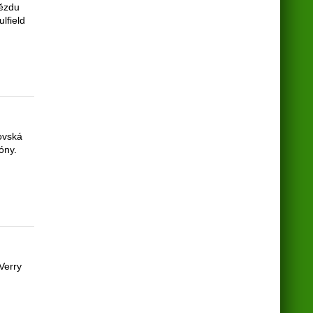
vězdu
ulfield
ovská
óny.
Verry