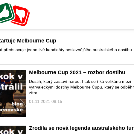
startuje Melbourne Cup
 představuje jednotlivé kandidáty neslavnějšího australského dostihu.
Melbourne Cup 2021 – rozbor dostihu
Dostih, který zastaví národ. I tak se říká velikánu mezi
vytrvaleckými dostihy Melbourne Cupu, který se odběhn
zítra.
01.11.2021 08:15
Zrodila se nová legenda australského tu