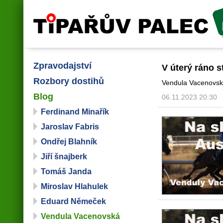
Tipařův palec
Zpravodajství
V úterý ráno 
Rozbory dostihů
Vendula Vacenovská
Blog
06.11.2023 20:30
Ferdinand Minařík
Jaroslav Fabris
Ondřej Blahník
Jiří šnajberk
Tomáš Janda
Miroslav Hlahulek
Eduard Němeček
Vendula Vacenovská