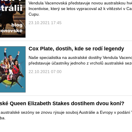
Vendula Vacenovská představuje novou australskou h
Incentivise, který se letos vypracoval až k vítězství v Ca
Cupu.
23.10.2021 17:45
Cox Plate, dostih, kde se rodí legendy
Naše specialistka na australské dostihy Vendula Vacen
představuje účastníky jednoho z vrcholů australské sez
22.10.2021 07:00
ské Queen Elizabeth Stakes dostihem dvou koní?
australské sezóny se znovu rýsuje souboj Austrálie a Evropy v podání 
ba.