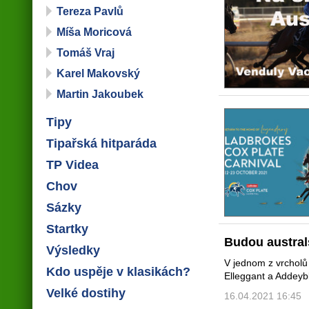
Tereza Pavlů
Míša Moricová
Tomáš Vraj
Karel Makovský
Martin Jakoubek
Tipy
Tipařská hitparáda
TP Videa
Chov
Sázky
Startky
Budou austral
Výsledky
V jednom z vrcholů 
Kdo uspěje v klasikách?
Elleggant a Addeyb
Velké dostihy
16.04.2021 16:45